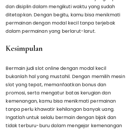
dan disiplin dalam mengikuti waktu yang sudah
ditetapkan. Dengan begitu, kamu bisa menikmati
permainan dengan modal kecil tanpa terjebak
dalam permainan yang berlarut-larut.
Kesimpulan
Bermain judi slot online dengan modal kecil
bukanlah hal yang mustahil. Dengan memilih mesin
slot yang tepat, memanfaatkan bonus dan
promosi, serta mengatur batas kerugian dan
kemenangan, kamu bisa menikmati permainan
tanpa perlu khawatir kehilangan banyak uang.
Ingatlah untuk selalu bermain dengan bijak dan
tidak terburu-buru dalam mengejar kemenangan