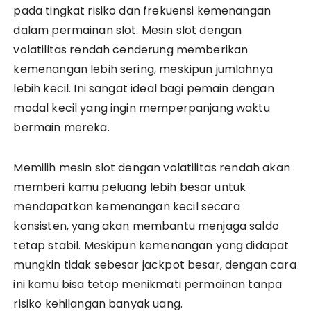
pada tingkat risiko dan frekuensi kemenangan
dalam permainan slot. Mesin slot dengan
volatilitas rendah cenderung memberikan
kemenangan lebih sering, meskipun jumlahnya
lebih kecil. Ini sangat ideal bagi pemain dengan
modal kecil yang ingin memperpanjang waktu
bermain mereka.
Memilih mesin slot dengan volatilitas rendah akan
memberi kamu peluang lebih besar untuk
mendapatkan kemenangan kecil secara
konsisten, yang akan membantu menjaga saldo
tetap stabil. Meskipun kemenangan yang didapat
mungkin tidak sebesar jackpot besar, dengan cara
ini kamu bisa tetap menikmati permainan tanpa
risiko kehilangan banyak uang.