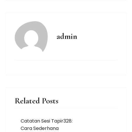
admin
Related Posts
Catatan Sesi Tapir328:
Cara Sederhana