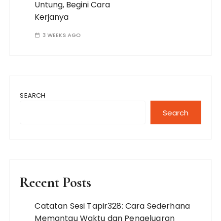
Untung, Begini Cara
Kerjanya
3 WEEKS AGO
SEARCH
Search
Recent Posts
Catatan Sesi Tapir328: Cara Sederhana
Memantau Waktu dan Pengeluaran