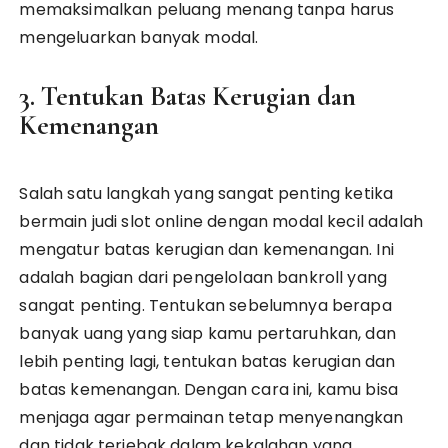
memaksimalkan peluang menang tanpa harus
mengeluarkan banyak modal.
3. Tentukan Batas Kerugian dan
Kemenangan
Salah satu langkah yang sangat penting ketika
bermain judi slot online dengan modal kecil adalah
mengatur batas kerugian dan kemenangan. Ini
adalah bagian dari pengelolaan bankroll yang
sangat penting. Tentukan sebelumnya berapa
banyak uang yang siap kamu pertaruhkan, dan
lebih penting lagi, tentukan batas kerugian dan
batas kemenangan. Dengan cara ini, kamu bisa
menjaga agar permainan tetap menyenangkan
dan tidak terjebak dalam kekalahan yang