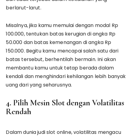
berlarut-larut.
Misalnya, jika kamu memulai dengan modal Rp
100.000, tentukan batas kerugian di angka Rp
50.000 dan batas kemenangan di angka Rp
150.000. Begitu kamu mencapai salah satu dari
batas tersebut, berhentilah bermain. Ini akan
membantu kamu untuk tetap berada dalam
kendali dan menghindari kehilangan lebih banyak
uang dari yang seharusnya.
4. Pilih Mesin Slot dengan Volatilitas
Rendah
Dalam dunia judi slot online, volatilitas mengacu