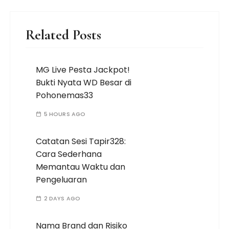
Related Posts
MG Live Pesta Jackpot!
Bukti Nyata WD Besar di
Pohonemas33
5 HOURS AGO
Catatan Sesi Tapir328:
Cara Sederhana
Memantau Waktu dan
Pengeluaran
2 DAYS AGO
Nama Brand dan Risiko