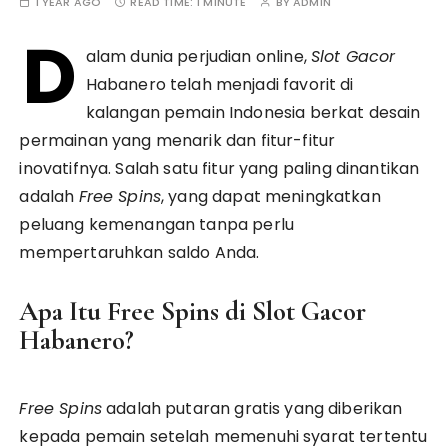
1 YEAR AGO
READ TIME:
1 MINUTE
BY
ADMIN
D
alam dunia perjudian online,
Slot Gacor
Habanero telah menjadi favorit di
kalangan pemain Indonesia berkat desain
permainan yang menarik dan fitur-fitur
inovatifnya.
Salah satu fitur yang paling dinantikan
adalah
Free Spins
, yang dapat meningkatkan
peluang kemenangan tanpa perlu
mempertaruhkan saldo Anda.
Apa Itu Free Spins di Slot Gacor
Habanero?
Free Spins
adalah putaran gratis yang diberikan
kepada pemain setelah memenuhi syarat tertentu