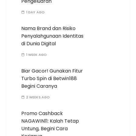
Pengeluaran
1 DAY AGO
Nama Brand dan Risiko
Penyalahgunaan Identitas
di Dunia Digital
1 WEEK AGO
Biar Gacor! Gunakan Fitur
Turbo Spin di Betwin188
Begini Caranya
2 WEEKS AGO
Promo Cashback
NAGAWIN11: Kalah Tetap
Untung, Begini Cara