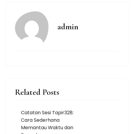
admin
Related Posts
Catatan Sesi Tapir328:
Cara Sederhana
Memantau Waktu dan