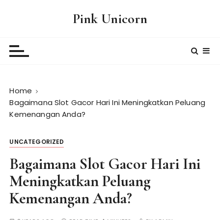
S
Pink Unicorn
k
i
p
t
o
c
Home
o
Bagaimana Slot Gacor Hari Ini Meningkatkan Peluang
n
Kemenangan Anda?
t
e
n
UNCATEGORIZED
t
Bagaimana Slot Gacor Hari Ini
Meningkatkan Peluang
Kemenangan Anda?