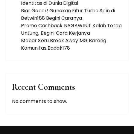
Identitas di Dunia Digital
Biar Gacor! Gunakan Fitur Turbo Spin di
Betwin188 Begini Caranya
Promo Cashback NAGAWIN11: Kalah Tetap
Untung, Begini Cara Kerjanya
Mabar Seru Break Away MG Bareng
Komunitas Badak178
Recent Comments
No comments to show.